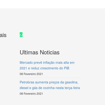
ais
Rádio
Rádio
Rádio
Rádio
Rádio
Rádio
Rádio
Ultimas Noticias
Mercado prevê inflação mais alta em
Rádio
Rádio
Rádio
Rádio
Rádio
Rádio
Rádio
2021 e reduz crescimento do PIB
08 Fevereiro 2021
Petrobras aumenta preços da gasolina,
diesel e gás de cozinha nesta terça-feira
08 Fevereiro 2021
Rádio
Rádio
Rádio
Rádio
Rádio
Rádio
Rádio