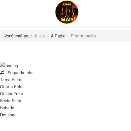
Você está aqui:
Inicial
A Rádio
Programação
Segunda feira
Terça Feira
Quarta Feira
Quinta Feira
Sexta Feira
Sabado
Domingo
Programa J B
Cantinho da Madrugada
Cantinho da Madrugada
Cantinho da Madrugada
Cantinho da Madrugada
Cantinho da Madrugada
Cantinho da Madrugada
De se
De se
De se
De se
De se
De se
De se